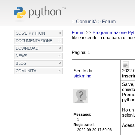
Comunità
>
Forum
Forum
>>
Programmazione Pyt
COS'È PYTHON
file e inserirlo in una barra di ric
DOCUMENTAZIONE
DOWNLOAD
Pagina: 1
NEWS
BLOG
Scritto da
2022-0
COMUNITÀ
sickmind
inseri
Salve,
chiedo 
Premet
python
Ho un 
Messaggi
seleniu
1
Registrato il
Adesso
2022-09-20 17:50:06