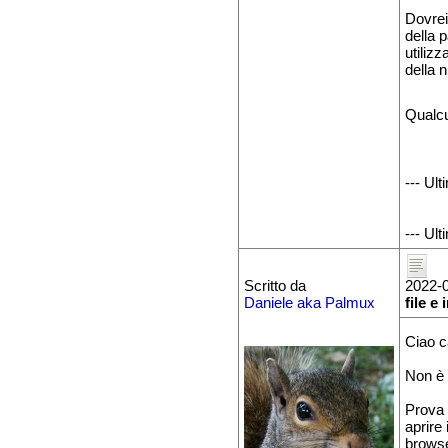
Dovrei 
della p
utiliz
della 
Qualcu
--- Ul
--- Ul
Scritto da
2022-0
Daniele aka Palmux
file e
Ciao c
Non è 
Prova 
aprire
browse